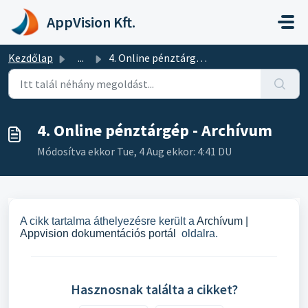
Kihagyás a tartalom megtartásához
AppVision Kft.
Kezdőlap
...
4. Online pénztárgép - Archívum
4. Online pénztárgép - Archívum
Módosítva ekkor Tue, 4 Aug ekkor: 4:41 DU
A cikk tartalma áthelyezésre került a
Archívum |
Appvision dokumentációs portál
oldalra.
Hasznosnak találta a cikket?