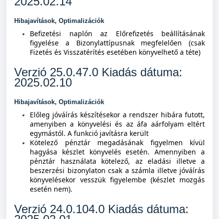
2025.02.14
Hibajavítások, Optimalizációk
Befizetési naplón az Előrefizetés beállításának
figyelése a Bizonylattípusnak megfelelően (csak
Fizetés és Visszatérítés esetében könyvelhető a téte)
Verzió 25.0.47.0 Kiadás dátuma:
2025.02.10
Hibajavítások, Optimalizációk
Előleg jóváírás készítésekor a rendszer hibára futott,
amenyiben a könyvelési és az áfa aárfolyam eltért
egymástól. A funkció javításra került
Kötelező pénztár megadásának figyelmen kívül
hagyása készlet könyvelés esetén. Amennyiben a
pénztár használata kötelező, az eladási illetve a
beszerzési bizonylaton csak a számla illetve jóváírás
könyvelésekor vesszük figyelembe (készlet mozgás
esetén nem).
Verzió 24.0.104.0 Kiadás dátuma: