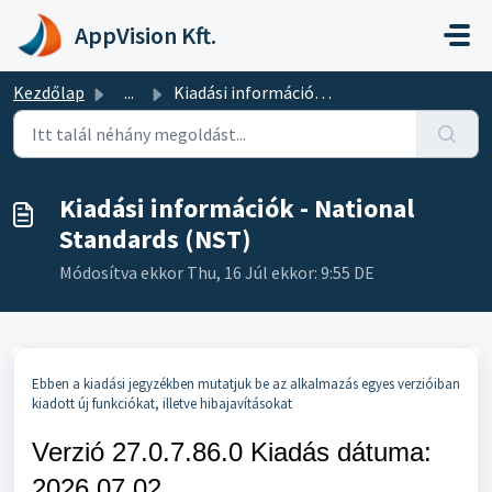
Kihagyás a tartalom megtartásához
AppVision Kft.
Kezdőlap
...
Kiadási információk - National Standards (NST)
Kiadási információk - National
Standards (NST)
Módosítva ekkor Thu, 16 Júl ekkor: 9:55 DE
Ebben a kiadási jegyzékben mutatjuk be az alkalmazás egyes verzióiban
kiadott új funkciókat, illetve hibajavításokat
Verzió 27.0.7.86.0 Kiad
ás dátuma:
2026.07.02