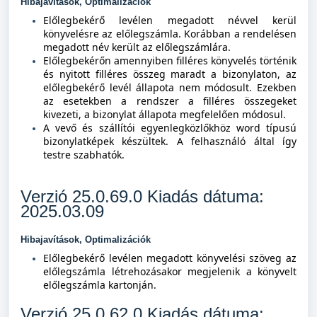
Hibajavítások, Optimalizációk
Előlegbekérő levélen megadott névvel kerül
könyvelésre az előlegszámla. Korábban a rendelésen
megadott név került az előlegszámlára.
Előlegbekérőn amennyiben filléres könyvelés történik
és nyitott filléres összeg maradt a bizonylaton, az
előlegbekérő levél állapota nem módosult. Ezekben
az esetekben a rendszer a filléres összegeket
kivezeti, a bizonylat állapota megfelelően módosul.
A vevő és szállítói egyenlegközlőkhöz word típusú
bizonylatképek készültek. A felhasználó által így
testre szabhatók.
Verzió 25.0.69.0 Kiadás dátuma:
2025.03.09
Hibajavítások, Optimalizációk
Előlegbekérő levélen megadott könyvelési szöveg az
előlegszámla létrehozásakor megjelenik a könyvelt
előlegszámla kartonján.
Verzió 25.0.62.0 Kiadás dátuma: