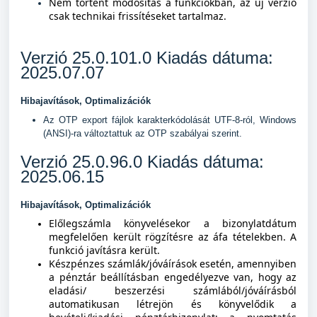
Nem történt módosítás a funkciókban, az új verzió
csak technikai frissítéseket tartalmaz.
Verzió 25.0.101.0 Kiad
ás dátuma:
2025.07.07
Hibajavítások, Optimalizációk
Az OTP export fájlok karakterkódolását UTF-8-ról, Windows
(ANSI)-ra változtattuk az OTP szabályai szerint.
Verzió 25.0.96.0 Kiadás dátuma:
2025.06.15
Hibajavítások, Optimalizációk
Előlegszámla könyvelésekor a bizonylatdátum
megfelelően került rögzítésre az áfa tételekben. A
funkció javításra került.
Készpénzes számlák/jóváírások esetén, amennyiben
a pénztár beállításban engedélyezve van, hogy az
eladási/ beszerzési számlából/jóváírásból
automatikusan létrejön és könyvelődik a