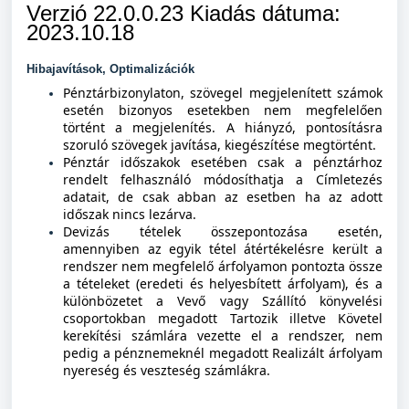
Verzió 22.0.0.23 Kiadás dátuma:
2023.10.18
Hibajavítások, Optimalizációk
Pénztárbizonylaton, szövegel megjelenített számok
esetén bizonyos esetekben nem megfelelően
történt a megjelenítés. A hiányzó, pontosításra
szoruló szövegek javítása, kiegészítése megtörtént.
Pénztár időszakok esetében csak a pénztárhoz
rendelt felhasználó módosíthatja a Címletezés
adatait, de csak abban az esetben ha az adott
időszak nincs lezárva.
Devizás tételek összepontozása esetén,
amennyiben az egyik tétel átértékelésre került a
rendszer nem megfelelő árfolyamon pontozta össze
a tételeket (eredeti és helyesbített árfolyam), és a
különbözetet a Vevő vagy Szállító könyvelési
csoportokban megadott Tartozik illetve Követel
kerekítési számlára vezette el a rendszer, nem
pedig a pénznemeknél megadott Realizált árfolyam
nyereség és veszteség számlákra.