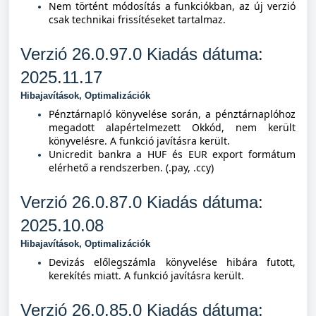
Nem történt módosítás a funkciókban, az új verzió
csak technikai frissítéseket tartalmaz.
Verzió 26.0.97.0 Kiad
ás dátuma:
2025.11.17
Hibajavítások, Optimalizációk
Pénztárnapló könyvelése során, a pénztárnaplóhoz
megadott alapértelmezett Okkód, nem került
könyvelésre. A funkció javításra került.
Unicredit bankra a HUF és EUR export formátum
elérhető a rendszerben. (.pay, .ccy)
Verzió 26.0.87.0 Kiad
ás dátuma:
2025.10.08
Hibajavítások, Optimalizációk
Devizás előlegszámla könyvelése hibára futott,
kerekítés miatt. A funkció javításra került.
Verzió 26.0.85.0 Kiad
ás dátuma: